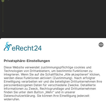
Bonn, Haus der Papierindustrie
Papierfabrik Gmund in Schwarz-Weiss
2014
2012
Prof.Asociat/Oradea
©