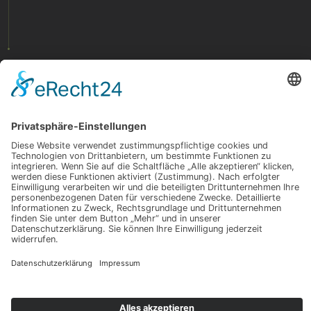
1995
1967
Prof.Asociat/Oradea
©
Dr. med. Karlheinz Rothenberger
2023
karlheinz.rothenberger@t-online.de
–